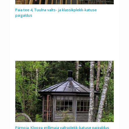
Paia tee 4, Tuulna valts- ja klassikplekk-katuse
paigaldus
Pärnoja, Klooga grillimaja valtsplekk-katuse paigaldus