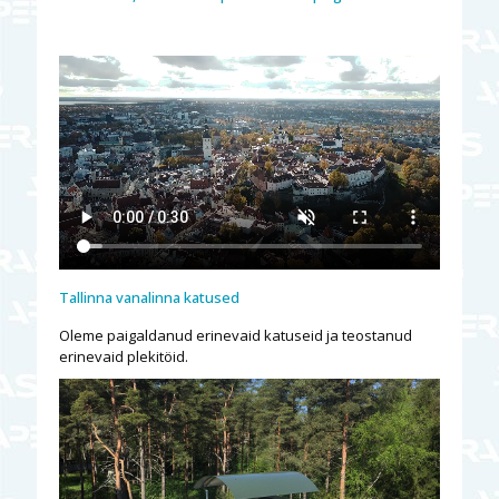
Tallinna vanalinna katused
Oleme paigaldanud erinevaid katuseid ja teostanud
erinevaid plekitöid.