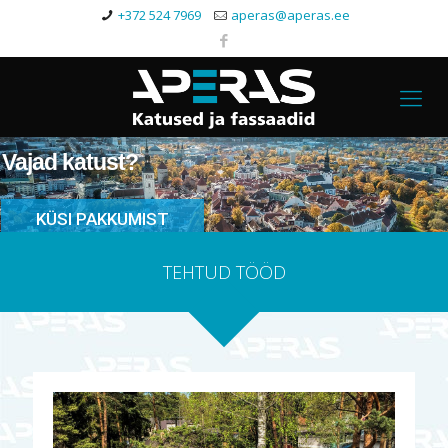
+372 524 7969
aperas@aperas.ee
Vajad katust?
KÜSI PAKKUMIST
TEHTUD TÖÖD