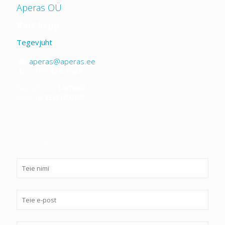
Aperas OÜ
Rait Sepp
Tegevjuht
aperas@aperas.ee
+372
524 7969
Registrikood:
14179942
KMKR nr:
EE101990297
Võta meiega ühendust